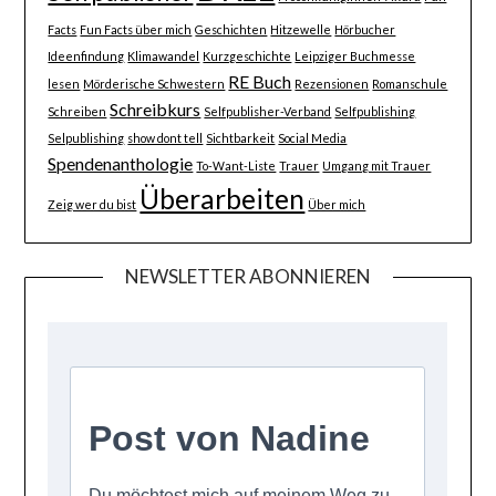
Facts
Fun Facts über mich
Geschichten
Hitzewelle
Hörbucher
Ideenfindung
Klimawandel
Kurzgeschichte
Leipziger Buchmesse
RE Buch
lesen
Mörderische Schwestern
Rezensionen
Romanschule
Schreibkurs
Schreiben
Selfpublisher-Verband
Selfpublishing
Selpublishing
show dont tell
Sichtbarkeit
Social Media
Spendenanthologie
To-Want-Liste
Trauer
Umgang mit Trauer
Überarbeiten
Zeig wer du bist
Über mich
NEWSLETTER ABONNIEREN