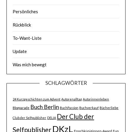
Persönliches
Rückblick
To-Want-Liste
Update
Was mich bewegt
SCHLAGWÖRTER
24 Kurzgeschichten zum Advent
Autorenalltag
Autorinnenleben
Buch Berlin
Blogparade
BuchPassion
Buchverkauf
Bücherliebe
Der Club der
Club der Selfpublisher
DELIA
DKzL
Selfpublisher
Froschküniginnen-Award
Fun