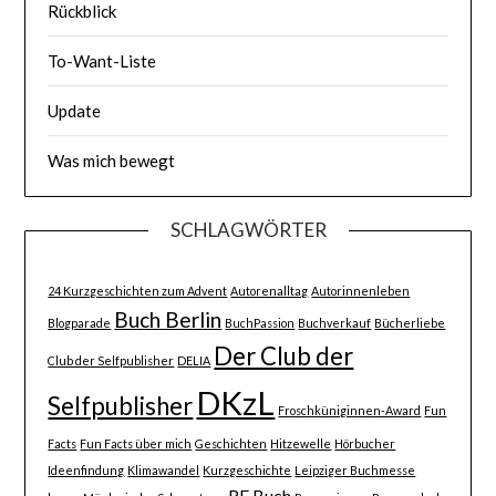
Rückblick
To-Want-Liste
Update
Was mich bewegt
SCHLAGWÖRTER
24 Kurzgeschichten zum Advent
Autorenalltag
Autorinnenleben
Buch Berlin
Blogparade
BuchPassion
Buchverkauf
Bücherliebe
Der Club der
Club der Selfpublisher
DELIA
DKzL
Selfpublisher
Froschküniginnen-Award
Fun
Facts
Fun Facts über mich
Geschichten
Hitzewelle
Hörbucher
Ideenfindung
Klimawandel
Kurzgeschichte
Leipziger Buchmesse
RE Buch