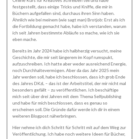
Online Kurs für Kreatives Schreiben teil und habe
festgestellt, dass einige Tricks und Kniffe, die mir in
Büchern aufgefallen sind, durchaus ihren Sinn haben.
Ähnlich wie bei meinem (wie sagt man) Brotjob: Erst als ich
die Fortbildung gemacht habe, habe ich verstanden, warum
ich seit Jahren bestimmte Abläufe so mache, wie ich sie
eben mache.
Bereits im Jahr 2024 habe ich halbherzig versucht, meine
Geschichte, die mir seit längerem im Kopf rumspukt,
aufzuschreiben. Ich hatte aber weder ausreichend Energie,
noch Durchhaltevermögen. Aber da das Jahr 2025 mein
Jahr werden soll, habe ich beschlossen, dass ich grob Ende
des Jahres DKzL – das ist der Arbeitstitel, der mir nicht mal
besonders gefällt – zu veröffentlichen. Ich beschäftige
mich seit über drei Jahren mit dem Thema Selfpublishing
und habe für mich beschlossen, dass es genau so
erscheinen soll. Die Gründe dafür werde ich dir in einem
weiteren Blogpost näherbringen.
Hier nehme ich dich Schritt für Schritt mit auf dem Weg zur
Veröffentlichung. Ich habe noch weitere Ideen für Bücher,