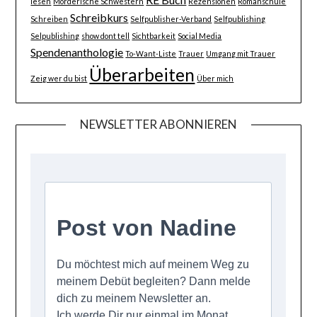
lesen
Mörderische Schwestern
Rezensionen
Romanschule
Schreibkurs
Schreiben
Selfpublisher-Verband
Selfpublishing
Selpublishing
show dont tell
Sichtbarkeit
Social Media
Spendenanthologie
To-Want-Liste
Trauer
Umgang mit Trauer
Überarbeiten
Zeig wer du bist
Über mich
NEWSLETTER ABONNIEREN