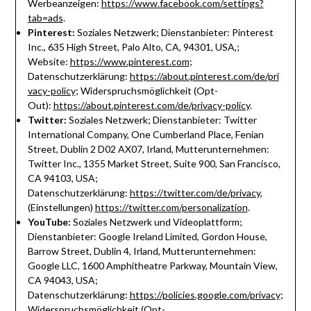
Werbeanzeigen:
https://www.facebook.com/settings?
tab=ads
.
Pinterest:
Soziales Netzwerk; Dienstanbieter: Pinterest
Inc., 635 High Street, Palo Alto, CA, 94301, USA,;
Website:
https://www.pinterest.com
;
Datenschutzerklärung:
https://about.pinterest.com/de/pri
vacy-policy
; Widerspruchsmöglichkeit (Opt-
Out):
https://about.pinterest.com/de/privacy-policy
.
Twitter:
Soziales Netzwerk; Dienstanbieter: Twitter
International Company, One Cumberland Place, Fenian
Street, Dublin 2 D02 AX07, Irland, Mutterunternehmen:
Twitter Inc., 1355 Market Street, Suite 900, San Francisco,
CA 94103, USA;
Datenschutzerklärung:
https://twitter.com/de/privacy
,
(Einstellungen)
https://twitter.com/personalization
.
YouTube:
Soziales Netzwerk und Videoplattform;
Dienstanbieter: Google Ireland Limited, Gordon House,
Barrow Street, Dublin 4, Irland, Mutterunternehmen:
Google LLC, 1600 Amphitheatre Parkway, Mountain View,
CA 94043, USA;
Datenschutzerklärung:
https://policies.google.com/privacy
;
Widerspruchsmöglichkeit (Opt-