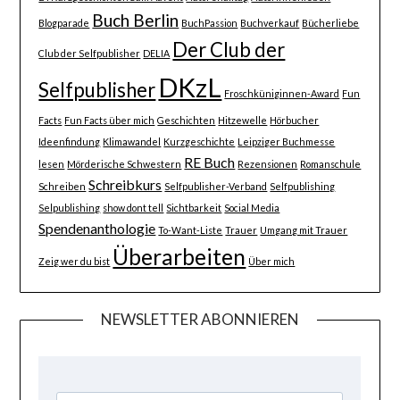
Buch Berlin
Blogparade
BuchPassion
Buchverkauf
Bücherliebe
Der Club der
Club der Selfpublisher
DELIA
DKzL
Selfpublisher
Froschküniginnen-Award
Fun
Facts
Fun Facts über mich
Geschichten
Hitzewelle
Hörbucher
Ideenfindung
Klimawandel
Kurzgeschichte
Leipziger Buchmesse
RE Buch
lesen
Mörderische Schwestern
Rezensionen
Romanschule
Schreibkurs
Schreiben
Selfpublisher-Verband
Selfpublishing
Selpublishing
show dont tell
Sichtbarkeit
Social Media
Spendenanthologie
To-Want-Liste
Trauer
Umgang mit Trauer
Überarbeiten
Zeig wer du bist
Über mich
NEWSLETTER ABONNIEREN