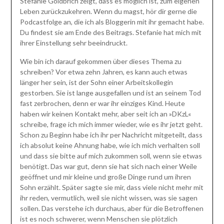
Stefanie Goldbrich zeigt, dass es möglich ist, zum eigenen
Leben zurückzukehren. Wenn du magst, hör dir gerne die
Podcastfolge an, die ich als Bloggerin mit ihr gemacht habe.
Du findest sie am Ende des Beitrags. Stefanie hat mich mit
ihrer Einstellung sehr beeindruckt.
Wie bin ich darauf gekommen über dieses Thema zu
schreiben? Vor etwa zehn Jahren, es kann auch etwas
länger her sein, ist der Sohn einer Arbeitskollegin
gestorben. Sie ist lange ausgefallen und ist an seinem Tod
fast zerbrochen, denn er war ihr einziges Kind. Heute
haben wir keinen Kontakt mehr, aber seit ich an »DKzL«
schreibe, frage ich mich immer wieder, wie es ihr jetzt geht.
Schon zu Beginn habe ich ihr per Nachricht mitgeteilt, dass
ich absolut keine Ahnung habe, wie ich mich verhalten soll
und dass sie bitte auf mich zukommen soll, wenn sie etwas
benötigt. Das war gut, denn sie hat sich nach einer Weile
geöffnet und mir kleine und große Dinge rund um ihren
Sohn erzählt. Später sagte sie mir, dass viele nicht mehr mit
ihr reden, vermutlich, weil sie nicht wissen, was sie sagen
sollen. Das verstehe ich durchaus, aber für die Betroffenen
ist es noch schwerer, wenn Menschen sie plötzlich